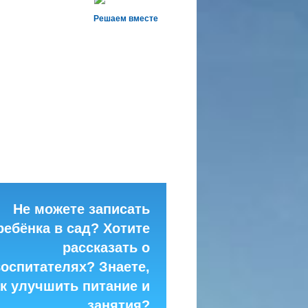
Решаем вместе
Не можете записать
ребёнка в сад? Хотите
рассказать о
воспитателях? Знаете,
ак улучшить питание и
занятия?